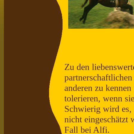
Zu den liebenswert
partnerschaftliche
anderen zu kennen 
tolerieren, wenn si
Schwierig wird es,
nicht eingeschätzt
Fall bei Alfi.