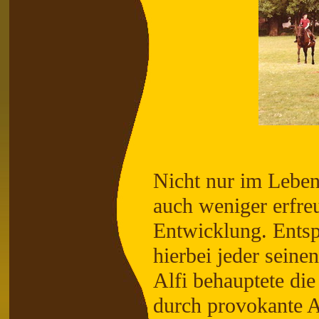
Nicht nur im Lebe
auch weniger erfre
Entwicklung. Entsp
hierbei jeder seine
Alfi behauptete di
durch provokante A