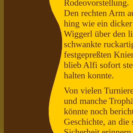
Rodeovorstellung.
Den rechten Arm au
hing wie ein dicke
Wiggerl über den l
schwankte ruckarti
festgepreßten Knie
blieb Alfi sofort s
halten konnte.
Von vielen Turnier
und manche Trophäe
könnte noch bericht
Geschichte, an die 
Sicherheit erinnern