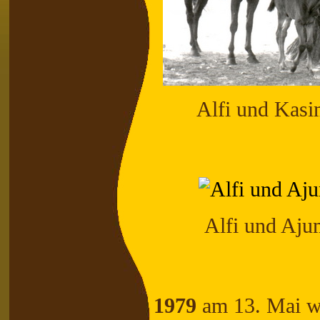
Alfi und Kasi
Alfi und Aju
1979
am 13. Mai wa