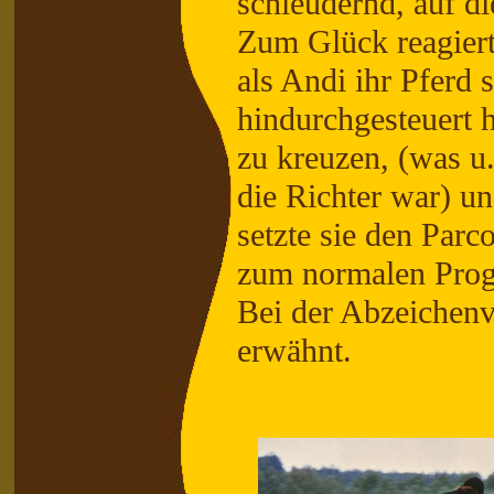
schleudernd, auf d
Zum Glück reagierte
als Andi ihr Pferd
hindurchgesteuert 
zu kreuzen, (was u.
die Richter war) u
setzte sie den Parco
zum normalen Pro
Bei der Abzeichenv
erwähnt.