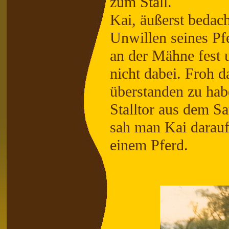
zum Stall.
Kai, äußerst bedach
Unwillen seines Pfe
an der Mähne fest u
nicht dabei. Froh d
überstanden zu hab
Stalltor aus dem Sa
sah man Kai darauf
einem Pferd.