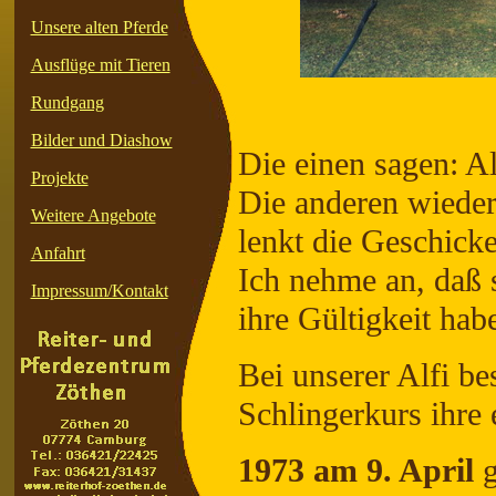
Unsere alten Pferde
Ausflüge mit Tieren
Rundgang
Bilder und Diashow
Die einen sagen: A
Projekte
Die anderen wiede
Weitere Angebote
lenkt die Geschick
Anfahrt
Ich nehme an, daß 
Impressum/Kontakt
ihre Gültigkeit hab
Bei unserer Alfi be
Schlingerkurs ihre 
1973 am 9. April
g