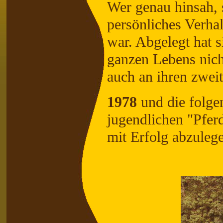
Wer genau hinsah, s
persönliches Verha
war. Abgelegt hat 
ganzen Lebens nicht
auch an ihren zwei
1978
und die folgen
jugendlichen "Pfer
mit Erfolg abzuleg