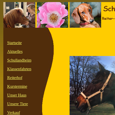
Startseite
Aktuelles
Schullandheim
Klassenfahrten
Reiterhof
Kurstermine
Unser Haus
Unsere Tiere
Verkauf