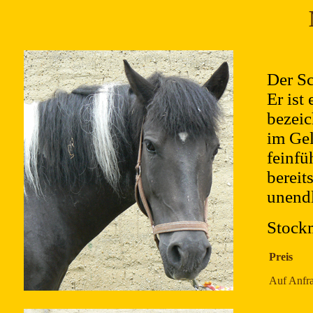
Der Sc
Er ist
bezeic
im Gel
feinfü
bereit
unendl
Stock
Preis
Auf Anfr